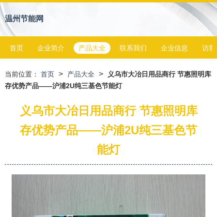
温州节能网
首页
企业简介
产品大全
联系我们
企业信息
访客
>
>
当前位置：
首页
产品大全
义乌市大冶日用品商行 节惠照明库
存优势产品——沪浦2U纯三基色节能灯
义乌市大冶日用品商行 节惠照明库
存优势产品——沪浦2U纯三基色节
能灯