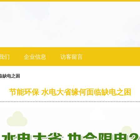
我们
企业信息
访客留言
临缺电之困
节能环保 水电大省缘何面临缺电之困