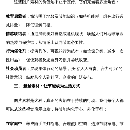
这些图片素材的价值远不止于宣传。它们充当着多重角色：
教育启蒙者
：简洁明了地普及节能知识（如待机能耗、绿色出行碳
减排量），降低理解门槛。
情感联结者
：通过展现美好自然或危机现状，唤起人们对地球家园
的热爱与保护欲，从情感上认同节能必要性。
行为催化剂
：提供具体、可视的行为范本（如垃圾分类、减少一次
性用品），促使观者反思自身习惯并尝试改变。
社会动员者
：展现集体行动的场景，强化“人人有责、合力可为”的
社群意识，鼓励从个人到社区、企业的广泛参与。
三、 超越素材：让节能成为生活方式
图片素材是火种，真正的火焰在于持续的行动。我们每个人都
可以从这些视觉启示出发，将节能内化于心、外化于行：
在家庭中
：养成随手关灯断电、合理使用空调、选择节能家电、节