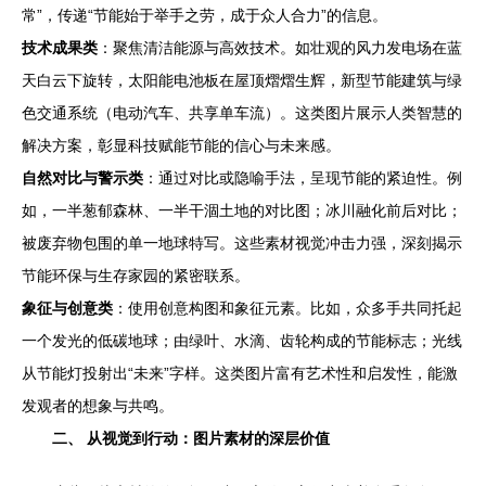
常”，传递“节能始于举手之劳，成于众人合力”的信息。
技术成果类
：聚焦清洁能源与高效技术。如壮观的风力发电场在蓝
天白云下旋转，太阳能电池板在屋顶熠熠生辉，新型节能建筑与绿
色交通系统（电动汽车、共享单车流）。这类图片展示人类智慧的
解决方案，彰显科技赋能节能的信心与未来感。
自然对比与警示类
：通过对比或隐喻手法，呈现节能的紧迫性。例
如，一半葱郁森林、一半干涸土地的对比图；冰川融化前后对比；
被废弃物包围的单一地球特写。这些素材视觉冲击力强，深刻揭示
节能环保与生存家园的紧密联系。
象征与创意类
：使用创意构图和象征元素。比如，众多手共同托起
一个发光的低碳地球；由绿叶、水滴、齿轮构成的节能标志；光线
从节能灯投射出“未来”字样。这类图片富有艺术性和启发性，能激
发观者的想象与共鸣。
二、 从视觉到行动：图片素材的深层价值